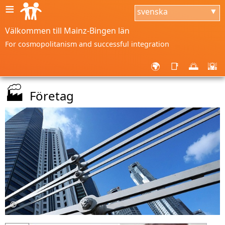
≡
svenska
▼
Välkommen till Mainz-Bingen län
For cosmopolitanism and successful integration
🌍
📑
🌅
🌇
🏭
Företag
©