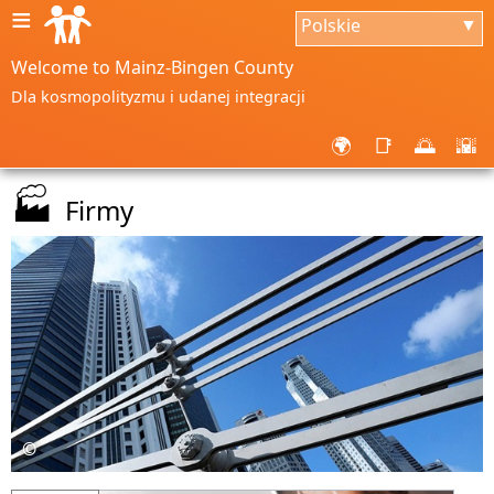
≡
Polskie
▼
Welcome to Mainz-Bingen County
Dla kosmopolityzmu i udanej integracji
🌍
📑
🌅
🌇
🏭
Firmy
©