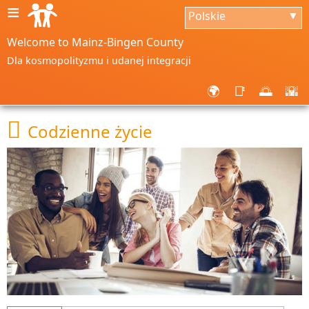
≡
Polskie
▼
Welcome to Mainz-Bingen County
Dla kosmopolityzmu i udanej integracji
🌍
📑
🌅
🌇

Codzienne życie