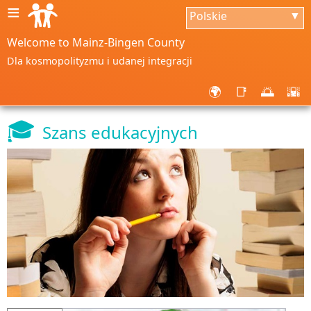
≡
Polskie
▼
Welcome to Mainz-Bingen County
Dla kosmopolityzmu i udanej integracji
🌍
📑
🌅
🌇
🎓
Szans edukacyjnych