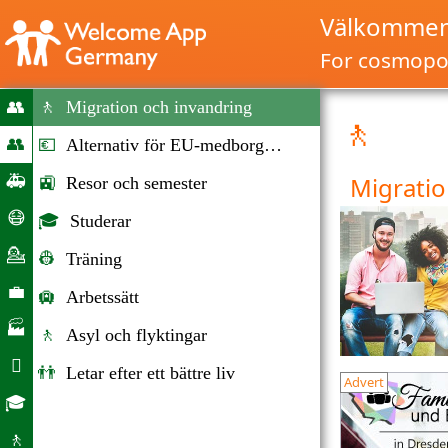
Välkommen 
For cosmopol
👥
🚶
Migration och invandring
🚶
Home
👥
💶
Alternativ för EU-medborgare
Migration
🚑
Migratio
🚉
Resor och semester
och
Nödsituationer
😷
🎓
Studerar
invandring
Corona
💁
👷
Träning
hjälp
Rådgivning
💼
🛄
Arbetssätt
Arbetsmarknaden
🏭
🚶
Asyl och flyktingar
Företag

👬
Letar efter ett bättre liv
Advert
Dagliga
🎓
livet
Utbildningsmöjligheter
🚶