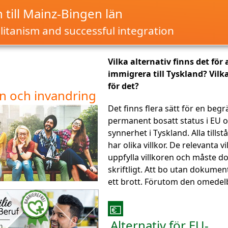
till Mainz-Bingen län
itanism and successful integration
Vilka alternativ finns det för 
immigrera till Tyskland? Vilka
för det?
n och invandring
Det finns flera sätt för en begr
permanent bosatt status i EU o
synnerhet i Tyskland. Alla till
har olika villkor. De relevanta vi
uppfylla villkoren och måste 
skriftligt. Att bo utan dokumen
ett brott. Förutom den omedel
💶
Alternativ för EU-