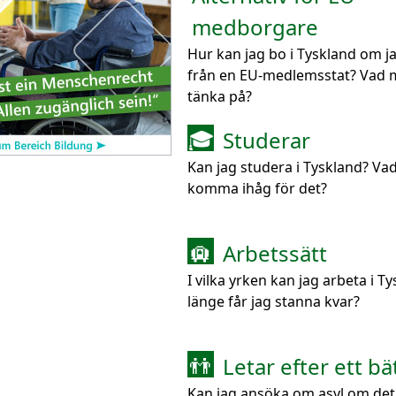
medborgare
Hur kan jag bo i Tyskland om 
från en EU-medlemsstat? Vad 
tänka på?
Studerar
🎓
Kan jag studera i Tyskland? Va
komma ihåg för det?
Arbetssätt
🛄
I vilka yrken kan jag arbeta i T
länge får jag stanna kvar?
Letar efter ett bät
👬
Kan jag ansöka om asyl om det 