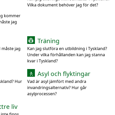
Vilka dokument behöver jag för det?
jag kommer
måste jag
Träning
👷
d måste jag
Kan jag slutföra en utbildning i Tyskland?
Under vilka förhållanden kan jag stanna
kvar i Tyskland?
Asyl och flyktingar
🚶
yskland? Hur
Vad är asyl jämfört med andra
invandringsalternativ? Hur går
asylprocessen?
tre liv
inte finns