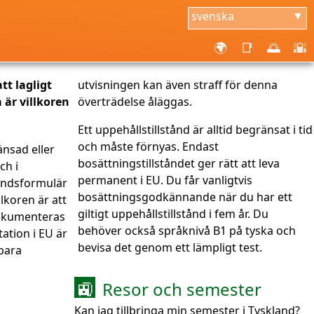
svenska
▼
🌍
📑
🌅
🌇
att lagligt
utvisningen kan även straff för denna
 är villkoren
överträdelse åläggas.
Ett uppehållstillstånd är alltid begränsat i tid
och måste förnyas. Endast
änsad eller
bosättningstillståndet ger rätt att leva
ch i
permanent i EU. Du får vanligtvis
ståndsformulär
bosättningsgodkännande när du har ett
llkoren är att
giltigt uppehållstillstånd i fem år. Du
dokumenteras
behöver också språknivå B1 på tyska och
tation i EU är
bevisa det genom ett lämpligt test.
bara
Resor och semester
🚉
Kan jag tillbringa min semester i Tyskland?