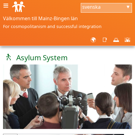
≡
svenska
▼
Välkommen till Mainz-Bingen län
For cosmopolitanism and successful integration
🌍
📑
🌅
🌇
🚶
Asylum System