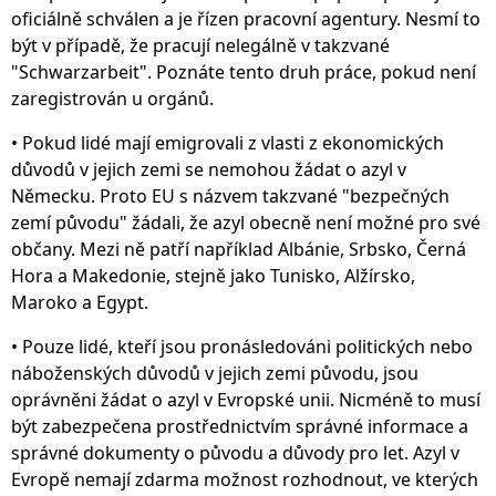
oficiálně schválen a je řízen pracovní agentury. Nesmí to
být v případě, že pracují nelegálně v takzvané
"Schwarzarbeit". Poznáte tento druh práce, pokud není
zaregistrován u orgánů.
• Pokud lidé mají emigrovali z vlasti z ekonomických
důvodů v jejich zemi se nemohou žádat o azyl v
Německu. Proto EU s názvem takzvané "bezpečných
zemí původu" žádali, že azyl obecně není možné pro své
občany. Mezi ně patří například Albánie, Srbsko, Černá
Hora a Makedonie, stejně jako Tunisko, Alžírsko,
Maroko a Egypt.
• Pouze lidé, kteří jsou pronásledováni politických nebo
náboženských důvodů v jejich zemi původu, jsou
oprávněni žádat o azyl v Evropské unii. Nicméně to musí
být zabezpečena prostřednictvím správné informace a
správné dokumenty o původu a důvody pro let. Azyl v
Evropě nemají zdarma možnost rozhodnout, ve kterých