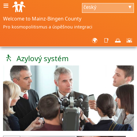
≡
český
▼
Welcome to Mainz-Bingen County
Pro kosmopolitismus a úspěšnou integraci
🌍
📑
🌅
🌇
🚶
Azylový systém