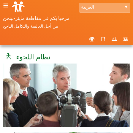
≡
العربية
▼
مرحبا بكم في مقاطعة ماينز-بينجن
من أجل العالمية والتكامل الناجح
🌍
📑
🌅
🌇
🚶
نظام اللجوء