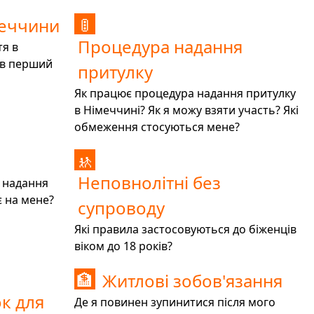
меччини
🚦
Процедура надання
тя в
 в перший
притулку
Як працює процедура надання притулку
в Німеччині? Як я можу взяти участь? Які
обмеження стосуються мене?
🚸
Неповнолітні без
о надання
є на мене?
супроводу
Які правила застосовуються до біженців
віком до 18 років?
Житлові зобов'язання
🏦
к для
Де я повинен зупинитися після мого