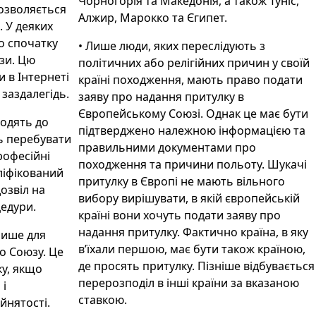
Чорногорія та Македонія, а також Туніс,
дозволяється
Алжир, Марокко та Єгипет.
. У деяких
о спочатку
• Лише люди, яких переслідують з
зи. Цю
політичних або релігійних причин у своїй
 в Інтернеті
країні походження, мають право подати
 заздалегідь.
заяву про надання притулку в
Європейському Союзі. Однак це має бути
ходять до
підтверджено належною інформацією та
ь перебувати
правильними документами про
рофесійні
походження та причини польоту. Шукачі
ліфікований
притулку в Європі не мають вільного
озвіл на
вибору вирішувати, в якій європейській
цедури.
країні вони хочуть подати заяву про
надання притулку. Фактично країна, в яку
лише для
в’їхали першою, має бути також країною,
го Союзу. Це
де просять притулку. Пізніше відбувається
ку, якщо
перерозподіл в інші країни за вказаною
 і
ставкою.
йнятості.