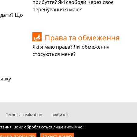
прибуття? Які свободи через своє
перебування я маю?
здати? Що
Права та обмеження
🛃
Які я маю права? Які обмеження
стосуються мене?
аявку
Technical realization
відбиток
ристання. Вони обробляються лише анонімно:
ільше варіантів
Захист даних