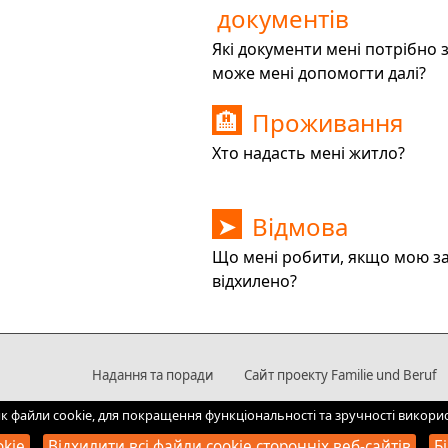
документів
Які документи мені потрібно 
може мені допомогти далі?
Проживання
🏨
Хто надасть мені житло?
Відмова
➤
Що мені робити, якщо мою з
відхилено?
Надання та поради
Сайт проекту Familie und Beruf
, як файли cookie, для покращення функціональності та зручності вико
okie
Відхилити всі файли cookie сторонніх веб-сайтів
Б