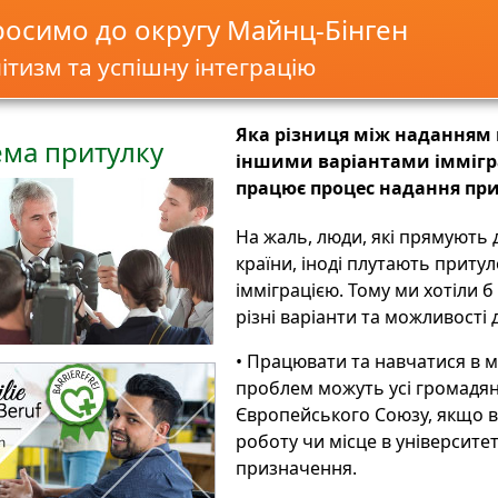
росимо до округу Майнц-Бінген
ітизм та успішну інтеграцію
Яка різниця між наданням 
ема притулку
іншими варіантами іммігра
працює процес надання пр
На жаль, люди, які прямують 
країни, іноді плутають притул
імміграцією. Тому ми хотіли 
різні варіанти та можливості д
• Працювати та навчатися в 
проблем можуть усі громадя
Європейського Союзу, якщо 
роботу чи місце в університет
призначення.