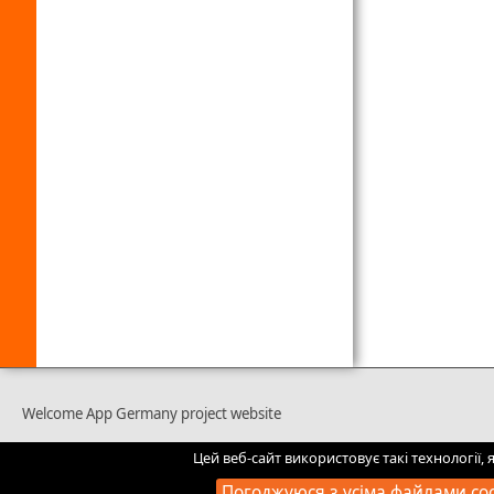
Welcome App Germany project website
Цей веб-сайт використовує такі технології
Погоджуюся з усіма файлами co