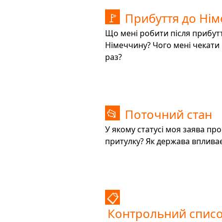
Прибуття до Ні
🚩
Що мені робити після прибут
Німеччину? Чого мені чекати
раз?
Поточний стан
📂
У якому статусі моя заява пр
притулку? Як держава вплива
📋
Контрольний списо