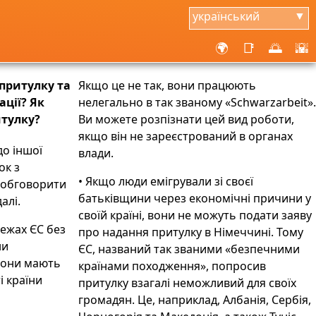
український
▼
🌍
📑
🌅
🌇
притулку та
Якщо це не так, вони працюють
ції? Як
нелегально в так званому «Schwarzarbeit».
итулку?
Ви можете розпізнати цей вид роботи,
якщо він не зареєстрований в органах
до іншої
влади.
ок з
• Якщо люди емігрували зі своєї
б обговорити
батьківщини через економічні причини у
алі.
своїй країні, вони не можуть подати заяву
межах ЄС без
про надання притулку в Німеччині. Тому
ни
ЄС, названий так званими «безпечними
вони мають
країнами походження», попросив
і країни
притулку взагалі неможливий для своїх
громадян. Це, наприклад, Албанія, Сербія,