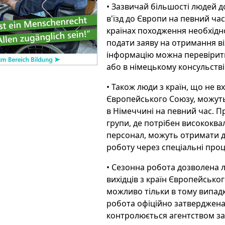
• Зазвичай більшості людей 
в'їзд до Європи на певний час
країнах походження необхідн
подати заяву на отримання ві
інформацію можна перевірити
або в німецькому консульстві
• Також люди з країн, що не в
Європейського Союзу, можут
в Німеччині на певний час. П
групи, де потрібен висококва
персонал, можуть отримати д
роботу через спеціальні про
• Сезонна робота дозволена 
вихідців з країн Європейсько
можливо тільки в тому випад
робота офіційно затверджена
контролюється агентством за