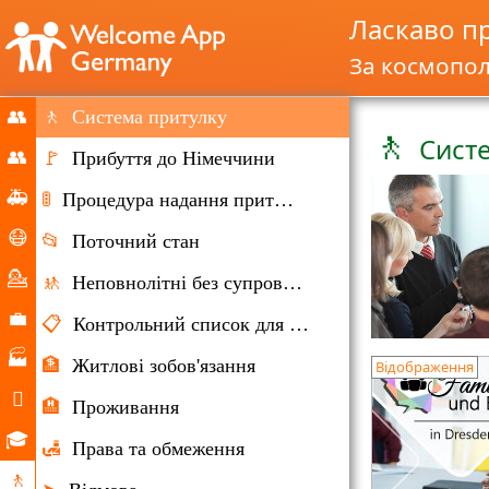
Ласкаво п
За космопол
👥
🚶
Система притулку
🚶
Сист
почати
👥
🚩
Прибуття до Німеччини
Міграція
🚑
🚦
Процедура надання притулку
та
Надзвичайні
😷
📂
Поточний стан
імміграція
ситуації
Корона
💁
🚸
Неповнолітні без супроводу
допомога
Консультування
💼
📋
Контрольний список для документів
Ринок
🏭
🏦
Житлові зобов'язання
Відображення
праці
Компанії

🏨
Проживання
Повсякденне
🎓
🛃
Права та обмеження
життя
Освітні
🚶