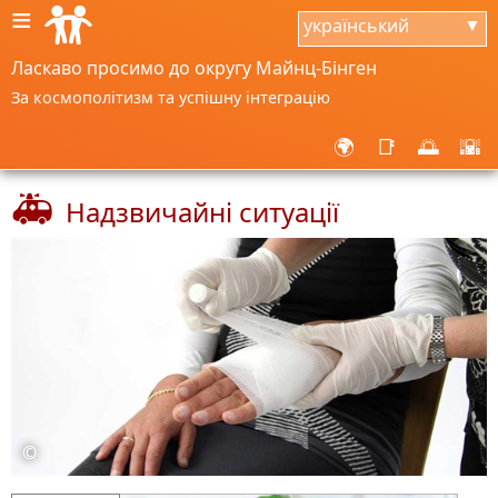
≡
український
▼
Ласкаво просимо до округу Майнц-Бінген
За космополітизм та успішну інтеграцію
🌍
📑
🌅
🌇
🚑
Надзвичайні ситуації
©