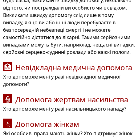
будь ласка, викликайте швидку допомогу, незалежно
від того, чи постраждали ви особисто чи є свідком.
Викликати швидку допомогу слід лише в тому
випадку, якщо ви або інші люди перебуваєте в
безпосередній небезпеці смерті і не можете
самостійно дістатися до лікарні. Такими серйозними
випадками можуть бути, наприклад, нещасні випадки,
серйозні серцево-судинні розлади або важкі пологи.
Невідкладна медична допомога
🏥
Хто допоможе мені у разі невідкладної медичної
допомоги?
Допомога жертвам насильства
👮
Хто допоможе мені у разі насильницького нападу?
Допомога жінкам
🚶
Які особливі права мають жінки? Хто підтримує жінок