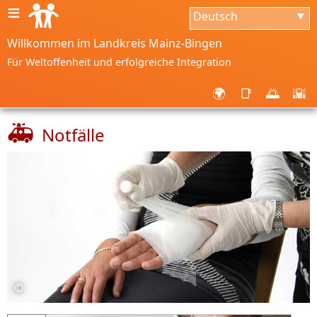
≡
Deutsch
▼
Willkommen im Landkreis Mainz-Bingen
Für Weltoffenheit und erfolgreiche Integration
🌍
📑
🌅
🌇
🚑
Notfälle
©