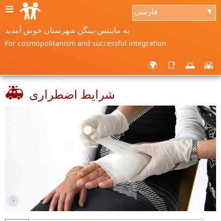
≡
فارسی
▼
به ماینتس-بینگن شهرستان خوش آمدید
For cosmopolitanism and successful integration
🌍
📑
🌅
🌇
🚑
شرایط اضطراری
©