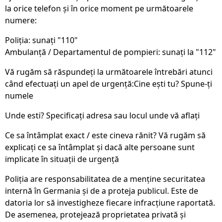
la orice telefon și în orice moment pe următoarele
numere:
Poliția: sunați "110"
Ambulanță / Departamentul de pompieri: sunați la "112"
Vă rugăm să răspundeți la următoarele întrebări atunci
când efectuați un apel de urgență:Cine eşti tu? Spune-ți
numele
Unde esti? Specificați adresa sau locul unde vă aflați
Ce sa întâmplat exact / este cineva rănit? Vă rugăm să
explicați ce sa întâmplat și dacă alte persoane sunt
implicate în situații de urgență
Poliția are responsabilitatea de a menține securitatea
internă în Germania și de a proteja publicul. Este de
datoria lor să investigheze fiecare infracțiune raportată.
De asemenea, protejează proprietatea privată și