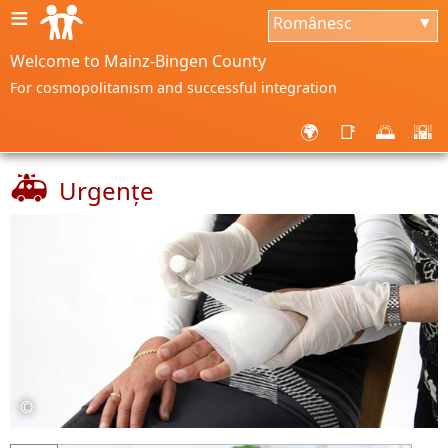
≡
Românesc
▼
Welcome to Mainz-Bingen County
For cosmopolitanism and successful integration
🌍
📑
🌅
🌇
🚑
Urgențe
©