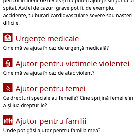
pericol iminent de deces și nu puteți ajunge singur la un
spital. Astfel de cazuri grave pot fi, de exemplu,
accidente, tulburări cardiovasculare severe sau nașteri
dificile.
Urgențe medicale
🏥
Cine mă va ajuta în caz de urgență medicală?
Ajutor pentru victimele violenței
👮
Cine mă va ajuta în caz de atac violent?
Ajutor pentru femei
🚶
Ce drepturi speciale au femeile? Cine sprijină femeile în
a-și lua drepturile?
Ajutor pentru familii
👪
Unde pot găsi ajutor pentru familia mea?