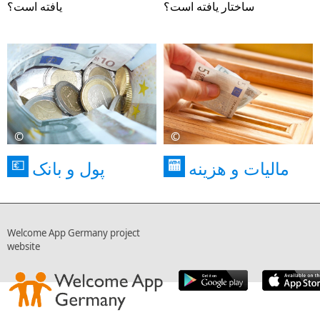
ساختار یافته است؟
یافته است؟
©
©
مالیات و هزینه
پول و بانک
💶
🏧
Welcome App Germany project
website