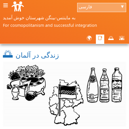
≡
فارسی
▼
به ماینتس-بینگن شهرستان خوش آمدید
For cosmopolitanism and successful integration
🌍
📑
🌅
🌇
🌅
زندگی در آلمان