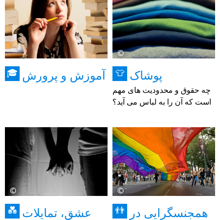
©
پوشاک
آموزش و پرورش
🎓
👕
چه حقوق و محدودیت های مهم
است که آن را به لباس می آید؟
©
©
همجنسگرایی در
عشق، تمایلات
💑
👬