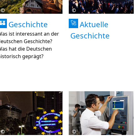
©
©
Geschichte
Aktuelle
🏰
🚀
as ist interessant an der
Geschichte
deutschen Geschichte?
Was hat die Deutschen
istorisch geprägt?
©
©