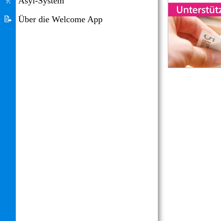
🚶
Asyl-System
📝
Über die Welcome App