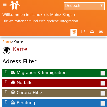
≡
Deutsch
▼
Willkommen im Landkreis Mainz-Bingen
Für Weltoffenheit und erfolgreiche Integration
🌍
📑
🌅
🌇
Start
>
Karte
Karte
🌍
Adress-Filter
Migration & Immigration
👥
Notfälle
🚑
Corona-Hilfe
😷
Beratung
💁