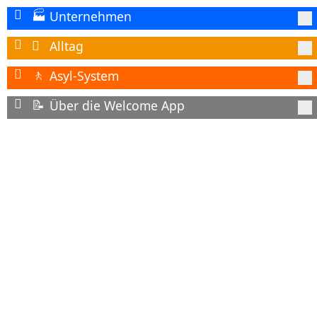
Unternehmen
🏭
Alltag

Asyl-System
🚶
Über die Welcome App
📝