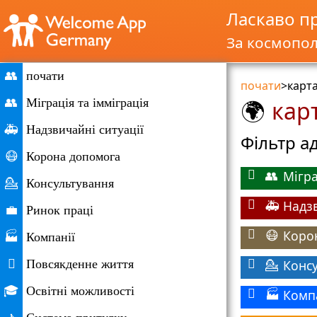
Ласкаво п
За космопол
👥
почати
почати
>
карт
👥
Міграція та імміграція
кар
🌍
🚑
Надзвичайні ситуації
Фільтр а
😷
Корона допомога
👥
💁
Консультування
🚑
💼
Ринок праці
Коро
😷
🏭
Компанії

Повсякденне життя
Конс
💁
🎓
Освітні можливості
Комп
🏭