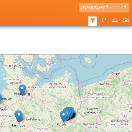
український
▼
🌍
📑
🌅
🌇