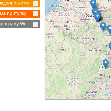
якденне життя
ема притулку
Про програму Welcome, Німеччина