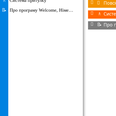
🚶
Система притулку
Повс

📝
Про програму Welcome, Німеччина
Сист
🚶
📝