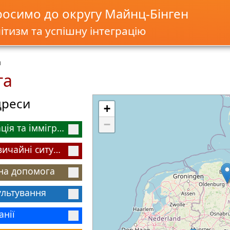
росимо до округу Майнц-Бінген
ітизм та успішну інтеграцію
а
та
дреси
+
−
Міграція та імміграція
Надзвичайні ситуації
на допомога
ультування
анії