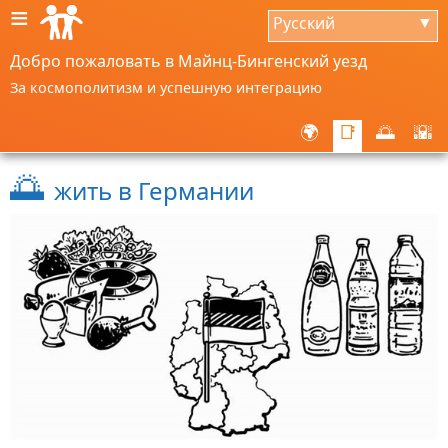
≡
Русский
▼
Добро пожаловать в Майнц-Бингенский уезд
За космополитизм и успешную интеграцию
🌍
📑
🌅
🌇
🌅
жить в Германии