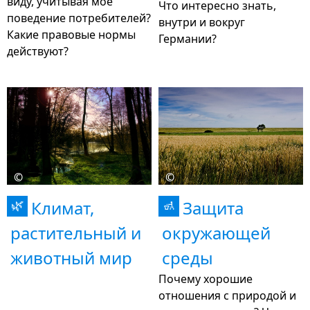
виду, учитывая мое
Что интересно знать,
поведение потребителей?
внутри и вокруг
Какие правовые нормы
Германии?
действуют?
©
©
Климат,
Защита
🌿
🚮
растительный и
окружающей
животный мир
среды
Почему хорошие
отношения с природой и