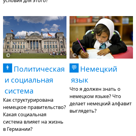
условия для этого?
©
©
Политическая
Немецкий
👨
💬
и социальная
язык
система
Что я должен знать о
немецком языке? Что
Как структурирована
делает немецкий алфавит
немецкое правительство?
выглядеть?
Какая социальная
система влияет на жизнь
в Германии?