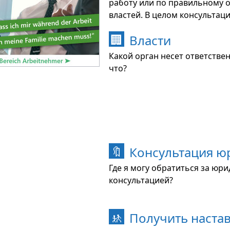
работу или по правильному
властей. В целом консультац
Власти
🏢
Какой орган несет ответстве
что?
Консультация ю
🔖
Где я могу обратиться за юр
консультацией?
Получить наста
🚸