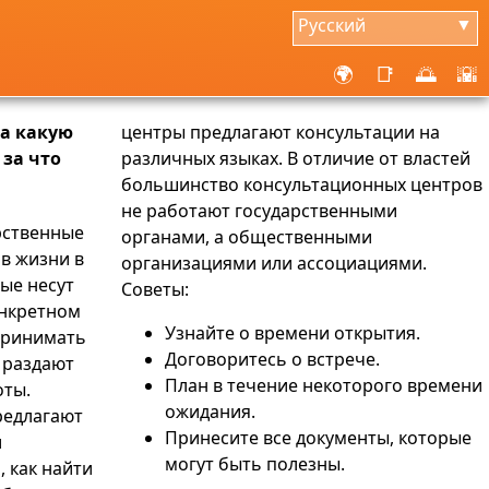
Русский
▼
🌍
📑
🌅
🌇
на какую
центры предлагают консультации на
 за что
различных языках. В отличие от властей
большинство консультационных центров
не работают государственными
рственные
органами, а общественными
ов жизни в
организациями или ассоциациями.
рые несут
Советы:
онкретном
Узнайте о времени открытия.
 принимать
Договоритесь о встрече.
 раздают
План в течение некоторого времени
оты.
ожидания.
редлагают
Принесите все документы, которые
и
могут быть полезны.
 как найти