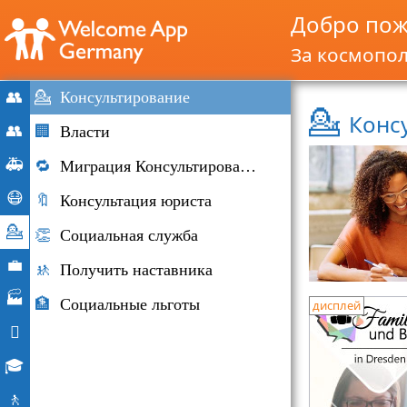
Добро пож
За космопо
👥
💁
Консультирование
💁
Конс
запуск
👥
🏢
Власти
Миграция
🚑
🔁
Миграция Консультирование
и
Чрезвычайные
😷
🔖
Консультация юриста
иммиграции
ситуации
Корона-
💁
👏
Социальная служба
Хильфе
Консультирование
💼
🚸
Получить наставника
Рынок
🏭
🏦
Социальные льготы
дисплей
труда
Компании

Повседневная
🎓
жизнь
Возможности
🚶