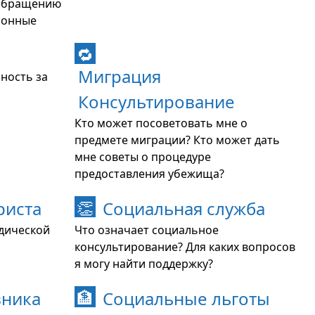
 обращению
ионные
🔁
Миграция
нность за
Консультирование
Кто может посоветовать мне о
предмете миграции? Кто может дать
мне советы о процедуре
предоставления убежища?
риста
Социальная служба
👏
идической
Что означает социальное
консультирование? Для каких вопросов
я могу найти поддержку?
вника
Социальные льготы
🏦