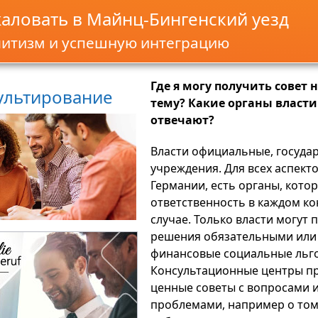
аловать в Майнц-Бингенский уезд
литизм и успешную интеграцию
Где я могу получить совет 
ультирование
тему? Какие органы власти
отвечают?
Власти официальные, госуда
учреждения. Для всех аспект
Германии, есть органы, кото
ответственность в каждом к
случае. Только власти могут
решения обязательными или
финансовые социальные льг
Консультационные центры п
ценные советы с вопросами 
проблемами, например о том,