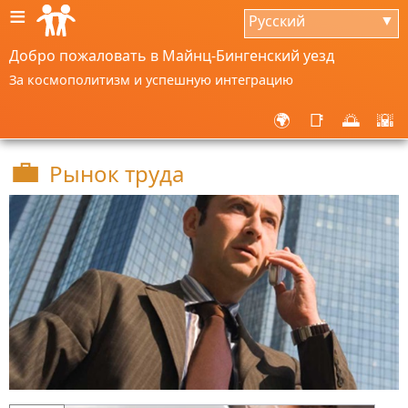
≡
Русский
▼
Добро пожаловать в Майнц-Бингенский уезд
За космополитизм и успешную интеграцию
🌍
📑
🌅
🌇
💼
Рынок труда