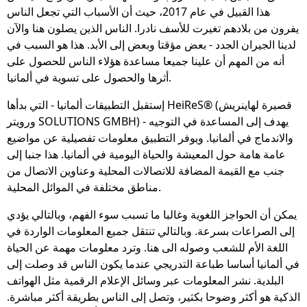
هذا القبيل في عام 2017، حيث أن الأسباب التي تجعل الناس
يفرون من بلادهم تغيرت للأسف نادرا. الناس الذين يصلون هنا والآن
لدينا الجيران الجدد - بعض مؤقتا وبعض إلى الأبد. هذا هو السبب في
أنه من المهم أن علينا جميعا مساعدة هؤلاء الناس للحصول على
أثرها والحصول على تسوية في ألمانيا.
إستقبل التطبيقات ألمانيا - التي بدأها HeiReS® (قصيرة لهاينريش
ورويتر SOLUTIONS GMBH) - يهدف إلى المساعدة في التوجيه
والاندماج في ألمانيا. ويوفر التطبيق معلومات تفصيلية عن مواضيع
عامة هامة حول المعيشة والحياة اليومية في ألمانيا. هذا جنبا إلى
جنب مع القيمة المضافة للاتصالات المحلية وعناوين الاتصال من
مناطق مختلفة في الموائل المحلية.
يمكن أن الحواجز اللغوية وغالبا ما تسبب سوء الفهم، وبالتالي يؤدي
إلى الصراعات بسرعة. وبالتالي تنتقل جميع المعلومات الواردة في
اللغة الأم للشعب وصوله الى هنا. وترد معلومات مهمة عن الحياة
في ألمانيا أساسا طباعة التدريجي عندما يكون الناس قد وصلت إلى
البلدية. نشر المعلومات عبر وسائل الإعلام الرقمية مثل الهواتف
الذكية هو أكثر وضوحا بكثير، وتصل إلى الناس بطريقة أكثر مباشرة.