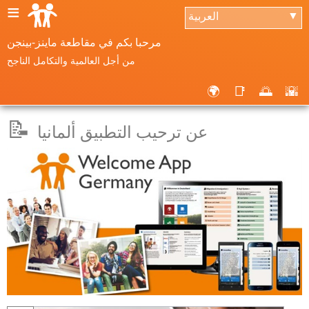
≡
العربية
▼
مرحبا بكم في مقاطعة ماينز-بينجن
من أجل العالمية والتكامل الناجح
🌍
📑
🌅
🌇
📝
عن ترحيب التطبيق ألمانيا