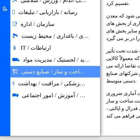
تناسب اندام / ورزش / سلامتی
🎾
تقسیم کرد.
های
سیستم
📝
رسانه / بازاریابی / تبلیغات

آموزشی
می شود که معدن
پناهندگی
درباره
اری از بخش های
سازمان / اداره
📑
آلمان
 و سایر بخش های
نرم
کشاورزی و جنگلداری / باغداری / محیط زیست
🏞
افزار
IT / ارتباطات
📱
ه شدت تحت تأثیر
خوش
 معمولاً کالایی
خرید / لجستیک / مدیریت مواد
⛟
آمدید
قاضا ارائه می
صنعت / ساخت و ساز / صنایع دستی
🏗
و شرکتهای صنایع
دستی متوسط.
داروسازی / پزشکی / مراقبت / بهداشت
⚕
ت آماری ضروری
آموزش و آموزش / آموزش / امور اجتماعی
🗪
نعت ساخت و ساز
فدرال و ایالتی ،