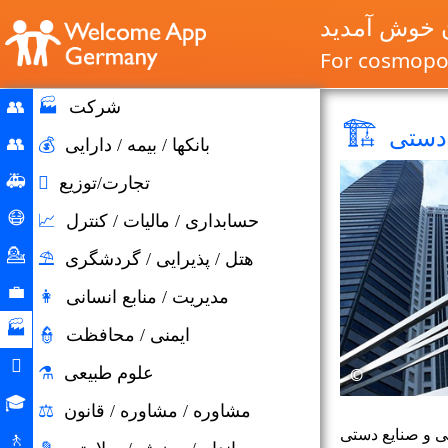
ن خوش آمدید
For cosmopol
شرکت
🏭
👥
🏗
دستی
Home
👥
بانکها / بیمه / دارایی
💰
مهاجرت
🚑
تجارت/توزیع

و
شرایط
😷
حسابداری / مالیات / کنترل
📈
مهاجرت
اضطراری
کمک
💁
هتل / پذیرایی / گردشگری
⛱
کرونا
مشاوره
💼
مدیریت / منابع انسانی
👩
بازار
🏭
ایمنی / محافظت
👮
کار
شرکت

علوم طبیعی
⚗
©
زندگی
🎓
مشاوره / مشاوره / قانون
⚖
روزانه
فرصت
ی و صنایع دستی
🚶