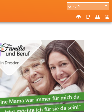
فارسی
▼
🌍
📑
🌅
🌇