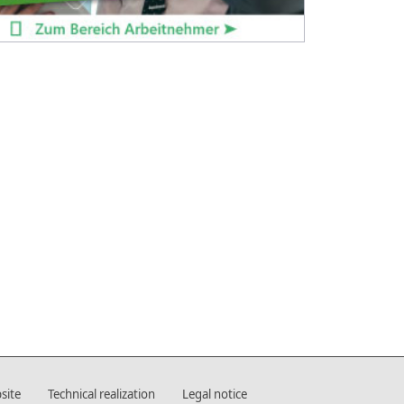
site
Technical realization
Legal notice