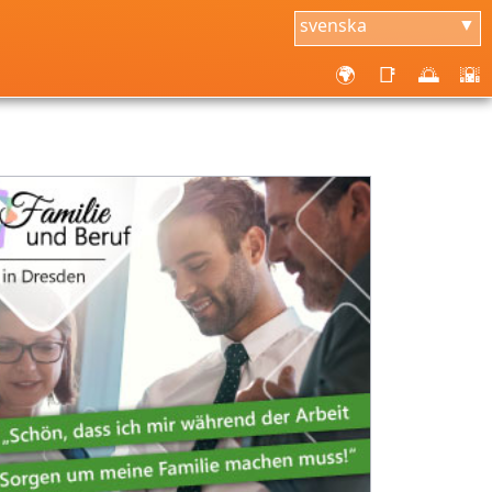
svenska
▼
🌍
📑
🌅
🌇