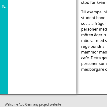
stöd för kvinn
Asylsystemet
📝
Till exempel 
Om
student handl
Tysklands
sociala frågor
Välkommen
personer med 
App
möten äger ru
mödrar med sin
regelbundna m
mammor med sm
café. Detta ge
personer som 
medborgare och
Welcome App Germany project website