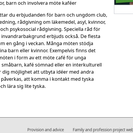
or, barn och involvera möte kaféer
hittar du erbjudanden för barn och ungdom club,
edning, rådgivning om läkemedel, asyl, kvinnor,
 och psykosocial rådgivning. Speciella råd för
invandrarbakgrund erbjuds också. De flesta
m en gång i veckan. Många möten stödja
a barn eller kvinnor. Exempelvis finns det
öten i form av ett möte café för unga
åbarn, kafé sömnad eller en interkulturell
r dig möjlighet att utbyta idéer med andra
påverkas, att komma i kontakt med tyska
 lära sig lite tyska.
Provision and advice
Family and profession project web