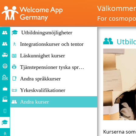
Välkommen 
For cosmopol
👥
🎓
Utbildningsmöjligheter
👥
Utbil
Home
👥
🚶
Integrationskurser och tentor
Migration
🚑
📖
Läskunnighet kurser
och
Nödsituationer
😷
👷
Tjänstepensioner tyska språket främjande
invandring
Corona
💁
📑
Andra språkkurser
hjälp
Rådgivning
💼
📜
Yrkeskvalifikationer
Arbetsmarknaden
🏭
👥
Andra kurser
Företag

Dagliga
🎓
livet
Utbildningsmöjligheter
Kurserna som 
🚶