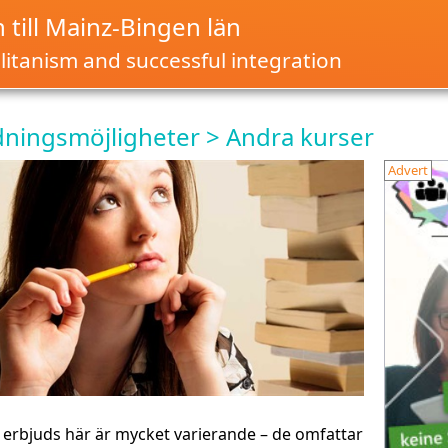
till Mainz-Bingen län
itanism and successful integration
dningsmöjligheter > Andra kurser
Advert
erbjuds här är mycket varierande – de omfattar