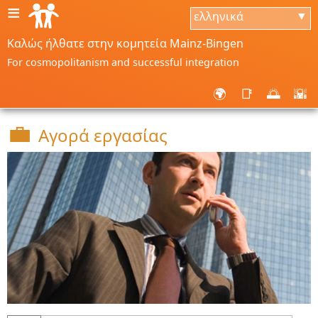
≡
ελληνικά
▼
Καλώς ήλθατε στην κομητεία Mainz-Bingen
For cosmopolitanism and successful integration
🌍
📑
🌅
🌇
💼
Αγορά εργασίας