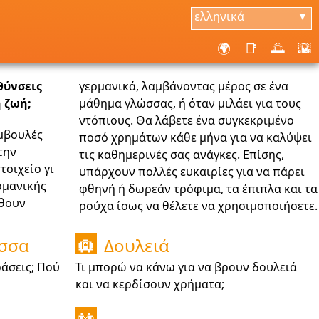
ελληνικά
▼
🌍
📑
🌅
🌇
θύνσεις
γερμανικά, λαμβάνοντας μέρος σε ένα
 ζωή;
μάθημα γλώσσας, ή όταν μιλάει για τους
ντόπιους. Θα λάβετε ένα συγκεκριμένο
υμβουλές
ποσό χρημάτων κάθε μήνα για να καλύψει
την
τις καθημερινές σας ανάγκες. Επίσης,
τοιχείο γι
υπάρχουν πολλές ευκαιρίες για να πάρει
ρμανικής
φθηνή ή δωρεάν τρόφιμα, τα έπιπλα και τα
άθουν
ρούχα ίσως να θέλετε να χρησιμοποιήσετε.
ώσσα
Δουλειά
🛄
άσεις; Πού
Τι μπορώ να κάνω για να βρουν δουλειά
και να κερδίσουν χρήματα;