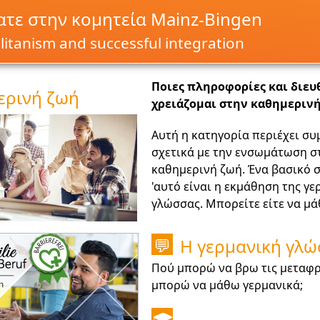
τε στην κομητεία Mainz-Bingen
itanism and successful integration
Ποιες πληροφορίες και διευ
ερινή ζωή
χρειάζομαι στην καθημερινή
Αυτή η κατηγορία περιέχει σ
σχετικά με την ενσωμάτωση σ
καθημερινή ζωή. Ένα βασικό σ
'αυτό είναι η εκμάθηση της γε
γλώσσας. Μπορείτε είτε να μ
Η γερμανική γλ
💬
Πού μπορώ να βρω τις μεταφρ
μπορώ να μάθω γερμανικά;