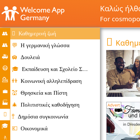
Καλώς ήλθα
For cosmopol
👥

Καθημερινή ζωή

Καθημ
Home
👥
💬
Η γερμανική γλώσσα
Μετανάστευση
🚑
🛄
Δουλειά
και
Καταστάσεις
😷
🎓
Εκπαίδευση και Σχολείο Σύστημα
Μετανάστευσης
έκτακτης
Corona
💁
👬
Κοινωνική αλληλεπίδραση
ανάγκης
βοήθεια
Παροχή
💼
💒
Θρησκεία και Πίστη
συμβουλών
Αγορά
🏭
🎄
Πολιτιστικές καθοδήγηση
Advert
εργασίας
Εταιρείες

🚏
Δημόσια συγκοινωνία
Καθημερινή
🎓
💶
Οικονομικά
ζωή
Εκπαιδευτικές
🚶