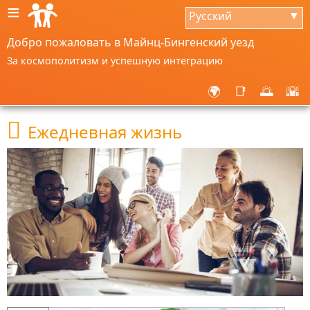
≡
Русский
▼
Добро пожаловать в Майнц-Бингенский уезд
За космополитизм и успешную интеграцию
🌍
📑
🌅
🌇

Ежедневная жизнь