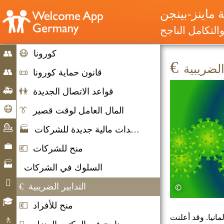
ماينز-بينجن
التكامل الناجح
كورونا
😷
👥
€
الضريبية
بدء
👥
قانون حماية كورونا
📜
الهجرة
🚑
قواعد الاتصال الجديدة
👫
والهجرة
حالات
😷
المال العامل لوقت قصير
👔
الطوارئ
كورونا
💁
مساعدات مالية جديدة للشركات
🏭
مساعدة
تقديم
💼
منح للشركات
💶
المشورة
سوق
🏭
السلوك في الشركات
العمل
الشركات

التدابير الضريبية
€
©
الحياة
🎓
منح للأفراد
💶
اليومية
الفرص
مانيا. وقد أعلنت
🚶