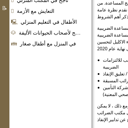
ناجح في المكتب المنزلي

مج المساعدة. من
التعليمية
نظام
📝
نقدم نظرة عامة
التعايش مع الأزمة

اللجوء
حول
الأطفال في التعليم المنزلي
🖳
برنامج
لمساعدة الضريبية
اهلا
نصائح لأصحاب الحيوانات الأليفة
🐶
مساعدة الضريبية
بكم
 الاكليل لتحسين
في المنزل مع أطفال صغار
👪
في
المانيا
ب للالتزامات
الضريبية
/ تعليق الإنفاذ
ائب المسبقة
شركة التأمين
صحي المعنية)
مع ذلك ، لا يمكن
ى مكتب الضرائب