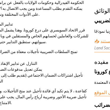
الحكومة الفيدرالية وحكومات الولايات بالفعل عن برا
يمكنه التقدم بطلب المساعدة ومن يجب الاتصال به؟ 
لوثائق
على الأدوات المختلفة ونذكر أهم الشروط.
لضريبي
تدابير ا
قرر الاتحاد السويسري على درع كورونا. وهذا يشمل ال
ا نموذجًا
للشركات والعاملين لحسابهم الخاص والمستقلين في وباء
مستند
سيولتهم. ستطبق التدابير حتى نهاية عام 2020.
Land Sac
تمنح السلطات الضريبية تأجيلات معفاة من الضرائ
مفيده
التنازل عن تدابير الإنفاذ 
يمكن تعديل مدفوعات الضر
كورونا
تأجيل اشتراكات الضمان الاجتماعي (تقديم طلب إلى 
ال
 المعتمدة
كقاعدة ، لا يتم تكبد أي فائدة تأجيل عند منح التأجيلات. و
تأجيل ضريبة الأجور وضريبة أرباح رأس المال. يجب عل
الامتناع عن تدابير الإنفاذ.
لضرائب