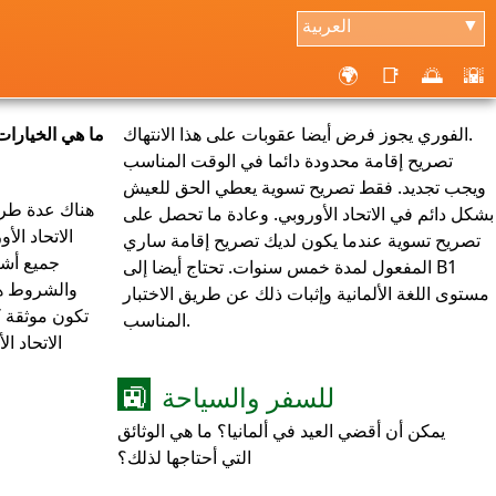
العربية
▼
🌍
📑
🌅
🌇
الفوري يجوز فرض أيضا عقوبات على هذا الانتهاك.
ما هي الخيارات 
تصريح إقامة محدودة دائما في الوقت المناسب
ويجب تجديد. فقط تصريح تسوية يعطي الحق للعيش
هناك عدة طرق
بشكل دائم في الاتحاد الأوروبي. وعادة ما تحصل على
الاتحاد ال
تصريح تسوية عندما يكون لديك تصريح إقامة ساري
جميع أش
المفعول لمدة خمس سنوات. تحتاج أيضا إلى B1
والشروط هي
مستوى اللغة الألمانية وإثبات ذلك عن طريق الاختبار
تكون موثقة كت
المناسب.
الاتحاد ا
للسفر والسياحة
🚉
يمكن أن أقضي العيد في ألمانيا؟ ما هي الوثائق
التي أحتاجها لذلك؟