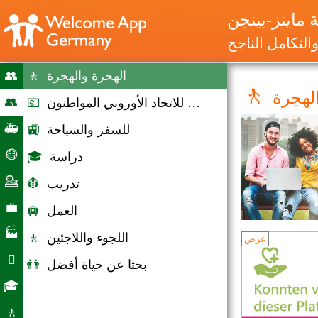
ماينز-بينجن
التكامل الناجح
الهجرة والهجرة
🚶
👥
🚶
لهجرة
بدء
👥
خيارات للاتحاد الأوروبي المواطنون
💶
الهجرة
🚑
للسفر والسياحة
🚉
والهجرة
حالات
😷
دراسة
🎓
الطوارئ
كورونا
💁
تدريب
👷
مساعدة
تقديم
💼
العمل
🛄
المشورة
سوق
🏭
اللجوء واللاجئين
🚶
عرض
العمل
الشركات

بحثا عن حياة أفضل
👬
الحياة
🎓
اليومية
الفرص
🚶