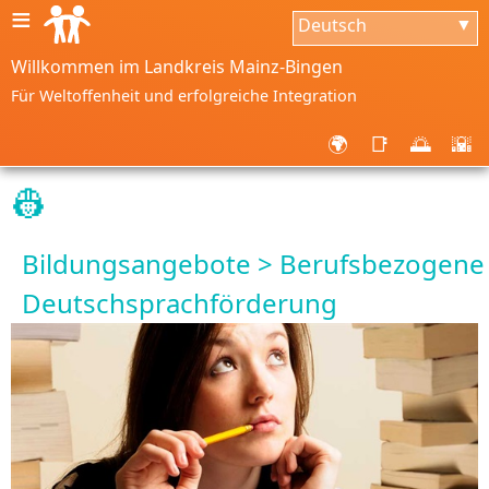
≡
Deutsch
▼
Willkommen im Landkreis Mainz-Bingen
Für Weltoffenheit und erfolgreiche Integration
🌍
📑
🌅
🌇
👷
Bildungsangebote > Berufsbezogene
Deutschsprachförderung