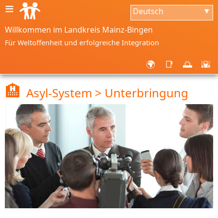
≡
Deutsch
▼
Willkommen im Landkreis Mainz-Bingen
Für Weltoffenheit und erfolgreiche Integration
🌍
📑
🌅
🌇
🏨
Asyl-System > Unterbringung