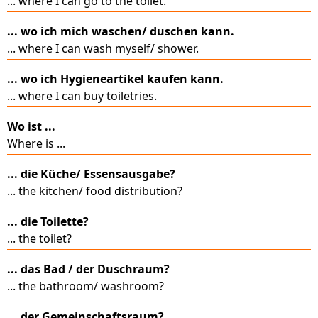
... where I can go to the toilet.
... wo ich mich waschen/ duschen kann.
... where I can wash myself/ shower.
... wo ich Hygieneartikel kaufen kann.
... where I can buy toiletries.
Wo ist ...
Where is ...
... die Küche/ Essensausgabe?
... the kitchen/ food distribution?
... die Toilette?
... the toilet?
... das Bad / der Duschraum?
... the bathroom/ washroom?
... der Gemeinschaftsraum?