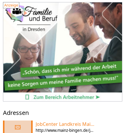
Anzeige
Adressen
JobCenter Landkreis Mainz Bingen
🖾
http://www.mainz-bingen.de/jobcenter/themen/buero_fuer_fluechtlingsangelegenheiten.php?navid=