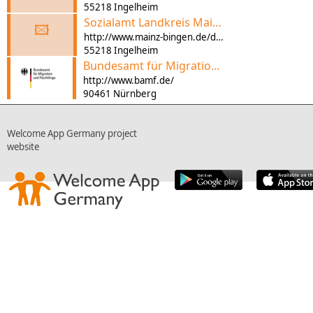
55218 Ingelheim
Sozialamt Landkreis Mainz- Bingen - Fachbereich Asyl und Integration
🖾
http://www.mainz-bingen.de/deutsch/verwaltung/GB_III/Soziales/asyl_integration.php?navid=94
55218 Ingelheim
Bundesamt für Migration und Flüchtlinge
http://www.bamf.de/
90461 Nürnberg
Welcome App Germany project
website