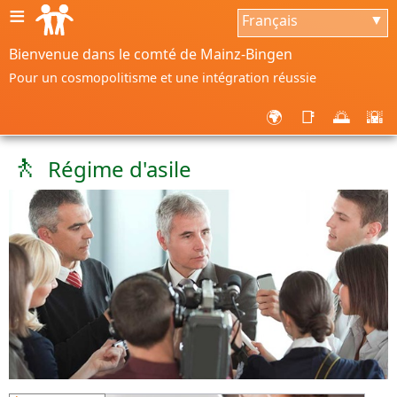
≡
Français
▼
Bienvenue dans le comté de Mainz-Bingen
Pour un cosmopolitisme et une intégration réussie
🌍
📑
🌅
🌇
🚶
Régime d'asile