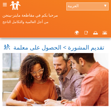
≡
العربية
▼
مرحبا بكم في مقاطعة ماينز-بينجن
من أجل العالمية والتكامل الناجح
🌍
📑
🌅
🌇
🚸
تقديم المشورة > الحصول على معلمة