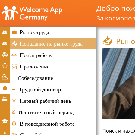
Добро пож
За космопо
👥
💼
Рынок труда
📥
Рыно
запуск
👥
📥
Попадание на рынке труда
Миграция
🚑
👀
Поиск работы
и
Чрезвычайные
😷
📨
Приложение
иммиграции
ситуации
Корона-
💁

Собеседование
Хильфе
Консультирование
💼
✒
Трудовой договор
Рынок
🏭
🔆
Первый рабочий день
труда
Компании

⏳
Испытательный период
Повседневная
🎓
👷
В повседневной работе
жизнь
Возможности
Поиск и нахо
🚶