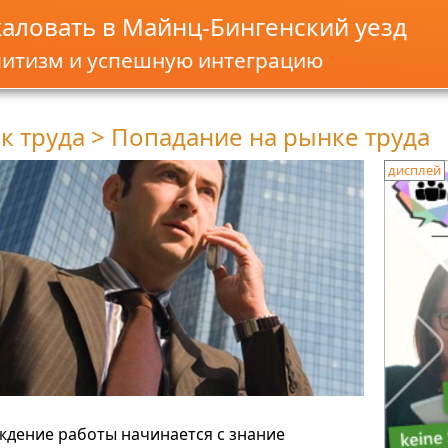
аловать в Майнц-Бингенский уезд
литизм и успешную интеграцию
к труда > Попадание на рынке труда
дисплей
ждение работы начинается с знание