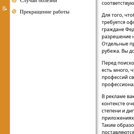
😷
Случай болезни
соответствую
получения
Система
📝
🚫
Прекращение работы
образования
Для того, чт
предоставления
О
требуется оф
убежища
Германии
граждане Фе
Добро
разрешение н
App
Отдельные пр
рубежа. Вы д
Перед поиск
есть много, 
профессий св
профессионал
В рекламе ва
контексте оч
степени и ди
приложениях
Таким образо
поставляются