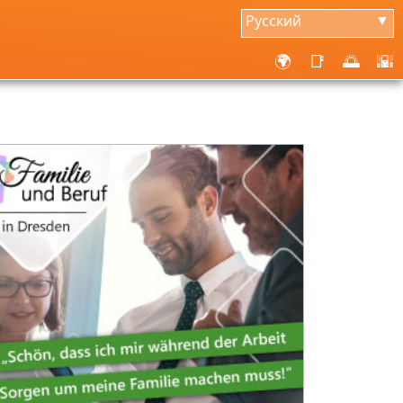
Русский
▼
🌍
📑
🌅
🌇