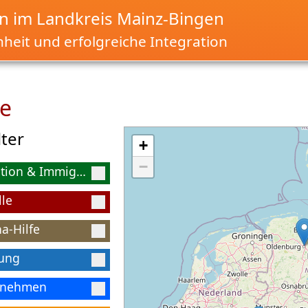
 im Landkreis Mainz-Bingen
nheit und erfolgreiche Integration
te
lter
+
−
Migration & Immigration
lle
a-Hilfe
tung
rnehmen