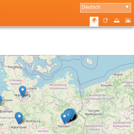
Deutsch
▼
🌍
📑
🌅
🌇