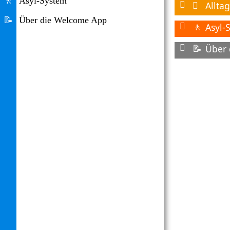
🚶
Asyl-System
Alltag

📝
Über die Welcome App
Asyl-
🚶
📝