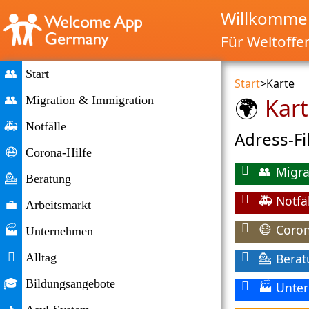
Willkommen
Für Weltoffe
👥
Start
Start
>
Karte
👥
Migration & Immigration
Kar
🌍
🚑
Notfälle
Adress-Fi
😷
Corona-Hilfe
👥
💁
Beratung
Notfä
🚑
💼
Arbeitsmarkt
Coron
😷
🏭
Unternehmen

Alltag
Bera
💁
🎓
Bildungsangebote
Unte
🏭