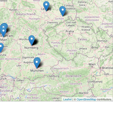
Leaflet
| ©
OpenStreetMap
contributors