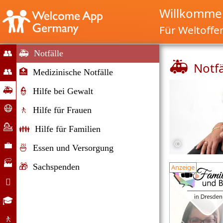
Willkommen
Für Weltoffe
👥
🚑
Notfälle
🚑
Notfä
Start
👥
🏥
Medizinische Notfälle
Migration
🚑
👮
Hilfe bei Gewalt
&
Notfälle
😷
🚶
Hilfe für Frauen
Immigration
Corona-
💁
👪
Hilfe für Familien
Hilfe
Beratung
©
💼
🍜
Essen und Versorgung
Arbeitsmarkt
🏭
🎁
Sachspenden
Anzeige
Unternehmen

Alltag
🎓
Bildungsangebote
🚶