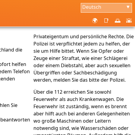
Deutsch
▼
🌍
📑
🌅
🌇
Privateigentum und persönliche Rechte. Die
Polizei ist verpflichtet jedem zu helfen, der
chland die
sie um Hilfe bittet. Wenn Sie Opfer oder
Zeuge einer Straftat, wie einer Schlägerei
ofort helfen
oder einem Diebstahl, aber auch sexuellen
jedem Telefon
Übergriffen oder Sachbeschädigung
lgenden
werden, melden Sie das bitte der Polizei.
Über die 112 erreichen Sie sowohl
Feuerwehr als auch Krankenwagen. Die
len Sie
Feuerwehr ist zuständig, wenn es brennt
aber hilft auch bei anderen Gelegenheiten
, beantworten
wo große Maschinen oder Leitern
notwendig sind, wie Wasserschäden oder