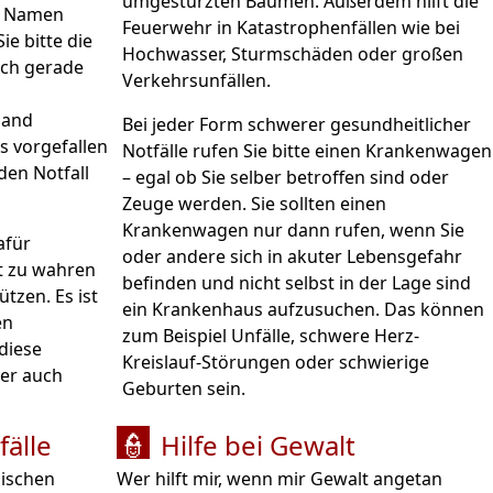
umgestürzten Bäumen. Außerdem hilft die
en Namen
Feuerwehr in Katastrophenfällen wie bei
ie bitte die
Hochwasser, Sturmschäden oder großen
ich gerade
Verkehrsunfällen.
mand
Bei jeder Form schwerer gesundheitlicher
as vorgefallen
Notfälle rufen Sie bitte einen Krankenwagen
den Notfall
– egal ob Sie selber betroffen sind oder
Zeuge werden. Sie sollten einen
Krankenwagen nur dann rufen, wenn Sie
afür
oder andere sich in akuter Lebensgefahr
it zu wahren
befinden und nicht selbst in der Lage sind
. Es ist
ein Krankenhaus aufzusuchen. Das können
en
zum Beispiel Unfälle, schwere Herz-
diese
Kreislauf-Störungen oder schwierige
ber auch
Geburten sein.
fälle
Hilfe bei Gewalt
👮
nischen
Wer hilft mir, wenn mir Gewalt angetan