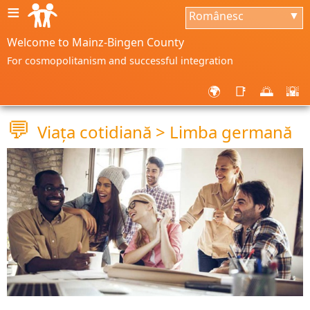
≡
Românesc
▼
Welcome to Mainz-Bingen County
For cosmopolitanism and successful integration
🌍
📑
🌅
🌇
💬
Viaţa cotidiană > Limba germană