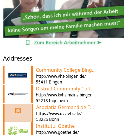
Addresses
Community College Bingen
http://www.vhs-bingen.de/
55411 Bingen
District Community College
http://www.kvhs-mainz-bingen.de/
55218 Ingelheim
Asociația Germană de Educație a Adulților înregistrată
🖾
https://www.dvv-vhs.de/
53225 Bonn
Institutul Goethe
http://www.goethe.de/