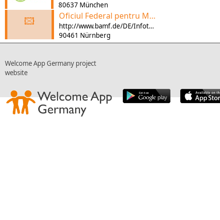
80637 München
Oficiul Federal pentru Migrație și Refugiați
🖾
http://www.bamf.de/DE/Infothek/AnsprechpartnerAdressen/AnsprechpartnerBAMF/Integration/AllgemeineAnfragen/allgemeineanfragen-node.html
90461 Nürnberg
Welcome App Germany project
website