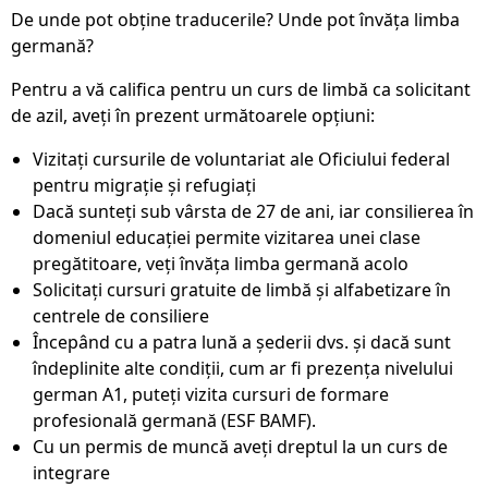
De unde pot obține traducerile? Unde pot învăța limba
germană?
Pentru a vă califica pentru un curs de limbă ca solicitant
de azil, aveți în prezent următoarele opțiuni:
Vizitați cursurile de voluntariat ale Oficiului federal
pentru migrație și refugiați
Dacă sunteți sub vârsta de 27 de ani, iar consilierea în
domeniul educației permite vizitarea unei clase
pregătitoare, veți învăța limba germană acolo
Solicitați cursuri gratuite de limbă și alfabetizare în
centrele de consiliere
Începând cu a patra lună a șederii dvs. și dacă sunt
îndeplinite alte condiții, cum ar fi prezența nivelului
german A1, puteți vizita cursuri de formare
profesională germană (ESF BAMF).
Cu un permis de muncă aveți dreptul la un curs de
integrare