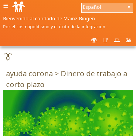
≡
Español
▼
Bienvenido al condado de Mainz-Bingen
Por el cosmopolitismo y el éxito de la integración
🌍
📑
🌅
🌇
👔
ayuda corona > Dinero de trabajo a
corto plazo