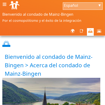
≡
Español
▼
Bienvenido al condado de Mainz-Bingen
Por el cosmopolitismo y el éxito de la integración
🌍
📑
🌅
🌇
🌅
Bienvenido al condado de Mainz-
Bingen > Acerca del condado de
Mainz-Bingen