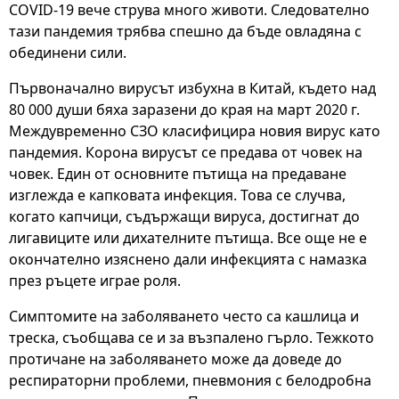
COVID-19 вече струва много животи. Следователно
тази пандемия трябва спешно да бъде овладяна с
обединени сили.
Първоначално вирусът избухна в Китай, където над
80 000 души бяха заразени до края на март 2020 г.
Междувременно СЗО класифицира новия вирус като
пандемия. Корона вирусът се предава от човек на
човек. Един от основните пътища на предаване
изглежда е капковата инфекция. Това се случва,
когато капчици, съдържащи вируса, достигнат до
лигавиците или дихателните пътища. Все още не е
окончателно изяснено дали инфекцията с намазка
през ръцете играе роля.
Симптомите на заболяването често са кашлица и
треска, съобщава се и за възпалено гърло. Тежкото
протичане на заболяването може да доведе до
респираторни проблеми, пневмония с белодробна