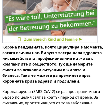
Корона пандемията, която циркулира в момента,
засяга всички нас. Вирусът застрашава здравето
ни, семействата, професионалния ни живот,
компаниите и обществото. Тук ще намерите
съвети за всякакви ситуации в живота и
бизнеса. Така че можете да преминете през
коронната криза здрави и подсилени.
Коронавирусът (SARS-CoV-2) се разпространи много
бързо по целия свят за кратък период от време. За
съжаление, произтичащото от това заболяване