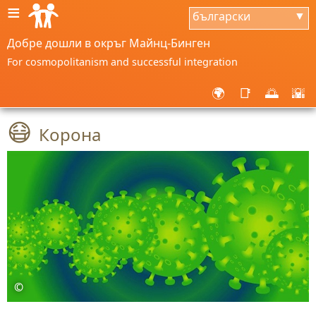
≡
български
▼
Добре дошли в окръг Майнц-Бинген
For cosmopolitanism and successful integration
🌍
📑
🌅
🌇
😷
Корона
©