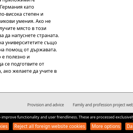
 Германия като
по-висока степен и
икови умения. Ако не
лучите място в този
а да напуснете страната.
на университетите също
на помощ от държавата.
 е полезно и
а се подготвите от
, ако желаете да учите в
Provision and advice
Family and profession project web
o improve functionality and user friendliness. These are processed exclusivel
kies
Reject all foreign website cookies
More options
Da