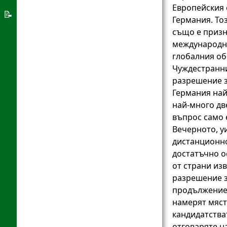
възможности
Европейския с
Система
📝
Германия. То
за
За
също е призн
убежище
добре
международн
глобалния об
дошли
Чуждестранни
ап
разрешение з
Германия
Германия най
най-много две
въпрос само 
Вечерното, у
дистанционно
достатъчно о
от страни из
разрешение з
продължение 
намерят мяст
кандидатстват
отговаряте 