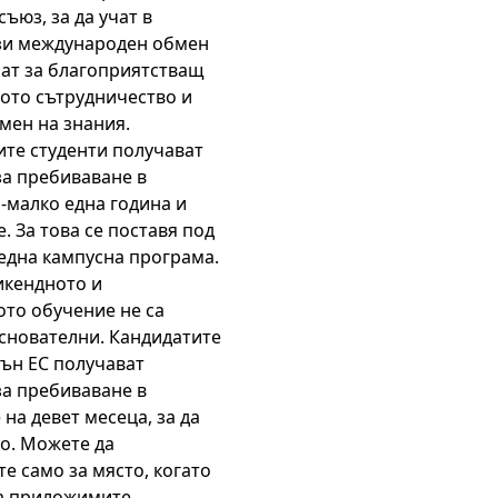
ъюз, за да учат в
зи международен обмен
ат за благоприятстващ
ото сътрудничество и
мен на знания.
те студенти получават
а пребиваване в
-малко една година и
. За това се поставя под
една кампусна програма.
икендното и
то обучение не са
снователни. Кандидатите
вън ЕС получават
а пребиваване в
на девет месеца, за да
о. Можете да
е само за място, когато
на приложимите