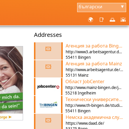
български
▼
🌍
📑
🌅
🌇
Addresses
Агенция за работа Bingen
🖾
http://www3.arbeitsagentur.de/web/content/DE/dienststellen/rdrps/mainz/Agentur/Detail/index.htm?dfContentId=L6019022DSTBAI427906
55411 Bingen
Агенция за работа Мainz
🖾
http://www.arbeitsagentur.de/web/content/DE/dienststellen/rdrps/mainz/Agentur/index.htm
55131 Mainz
Област JobCenter
http://www.mainz-bingen.de/jobcenter/themen/buero_fuer_fluechtlingsangelegenheiten.php?navid=
55218 Ingelheim
Технически университет Бинген "Програма за интеграция на бежанците"
http://www.th-bingen.de/studium/study-at-bingen/internationale-studienbewerber/integra/
55411 Bingen
Немска академична служба за обмен
🖾
https://www.daad.de/
53175 Bonn