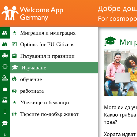
Добре дош
For cosmopol
👥
🚶
Миграция и имиграция
🎓
Мигр
Home
👥
💶
Options for EU-Citizens
Миграция
🚑
🚉
Пътувания и празници
и
Извънредни
😷
🎓
Изучаване
имиграция
ситуации
Корона
💁
👷
обучение
помощ
Консултиране
💼
🛄
работната
Пазара
🏭
🚶
Убежище и бежанци
на
Мога ли да у
Фирми

👬
Търсите по-добър живот
Какво трябва
труда
Ежедневен
това?
🎓
живот
Образователни
Хората идват
🚶