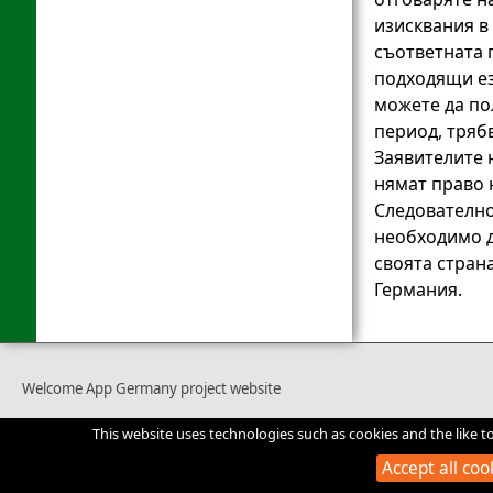
изисквания в
съответната 
подходящи ез
можете да по
период, трябв
Заявителите 
нямат право 
Следователно
необходимо д
своята страна
Германия.
Welcome App Germany project website
This website uses technologies such as cookies and the like t
Accept all coo