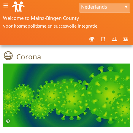
≡
Nederlands
▼
Welcome to Mainz-Bingen County
Voor kosmopolitisme en succesvolle integratie
🌍
📑
🌅
🌇
😷
Corona
©