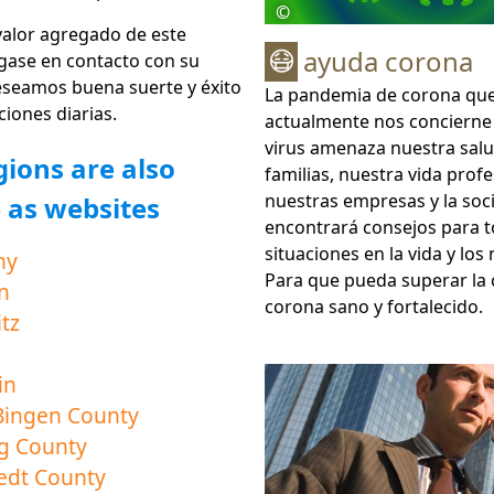
©
valor agregado de este
ayuda corona
😷
gase en contacto con su
eseamos buena suerte y éxito
La pandemia de corona que
ciones diarias.
actualmente nos concierne 
virus amenaza nuestra salu
gions are also
familias, nuestra vida profe
nuestras empresas y la soc
e as websites
encontrará consejos para t
situaciones en la vida y los
ny
Para que pueda superar la c
n
corona sano y fortalecido.
tz
in
Bingen County
g County
edt County