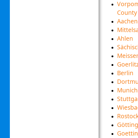
Vorpom
County
Aachen
Mittel
Ahlen
Sächis
Meisse
Goerlit
Berlin
Dortm
Munich
Stuttga
Wiesba
Rostoc
Göttin
Goetti