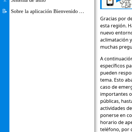
🚶
Sistema de asilo
📝
Sobre la aplicación Bienvenido Alemania
Gracias por d
esta región. 
nuevo entorno,
aclimatación 
muchas pregu
A continuació
específicos p
pueden respo
tema. Esto ab
caso de emerg
importantes o
públicas, hast
actividades d
ponerse en co
horario de ap
teléfono, por 