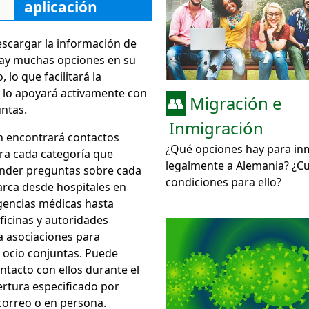
aplicación
Welcome App
escargar la información de
Germany
Hay muchas opciones en su
 lo que facilitará la
y lo apoyará activamente con
Migración e
👥
ntas.
Inmigración
n encontrará contactos
¿Qué opciones hay para in
ara cada categoría que
legalmente a Alemania? ¿Cu
nder preguntas sobre cada
condiciones para ello?
arca desde hospitales en
encias médicas hasta
ficinas y autoridades
a asociaciones para
e ocio conjuntas. Puede
ntacto con ellos durante el
ertura especificado por
correo o en persona.