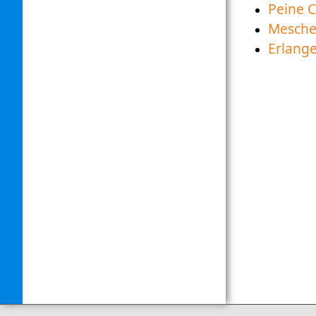
Peine 
Mesch
Erlang