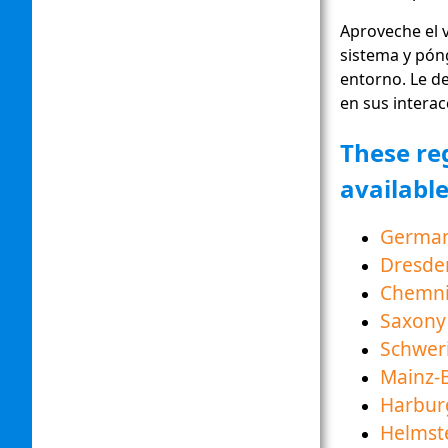
Aproveche el 
sistema y pón
entorno. Le d
en sus interac
These re
availabl
Germa
Dresde
Chemni
Saxony
Schwer
Mainz-
Harbur
Helmst