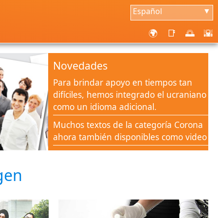
Español
▼
🌍
📑
🌅
🌇
Novedades
Para brindar apoyo en tiempos tan
difíciles, hemos integrado el ucraniano
como un idioma adicional.
Muchos textos de la categoría Corona
ahora también disponibles como video
Muchas listas de verificación,
preguntas frecuentes y documentos
gen
disponibles en la sección de Ayuda
Corona
Nueva categoría Corona-Aid para