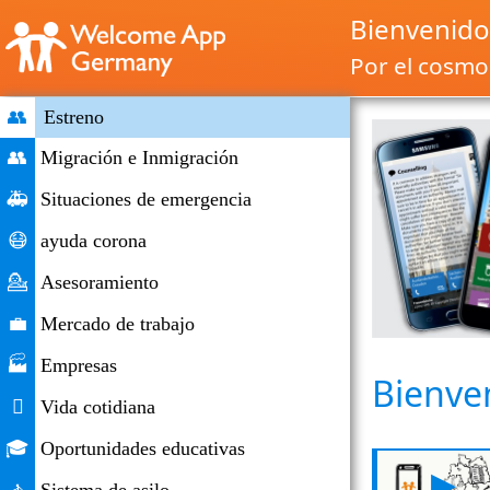
Bienvenido
Por el cosmop
👥
Estreno
👥
Migración e Inmigración
🚑
Situaciones de emergencia
😷
ayuda corona
💁
Asesoramiento
💼
Mercado de trabajo
🏭
Empresas
Bienve

Vida cotidiana
🎓
Oportunidades educativas
▶