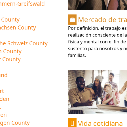
mern-Greifswald
Mercado de tr
 County
💼
sachsen County
Por definición, el trabajo es
realización consciente de la
física y mental con el fin de
che Schweiz County
sustento para nosotros y n
n County
familias.
z County
und
rt
den
k
gen
Vida cotidiana
ngen County
