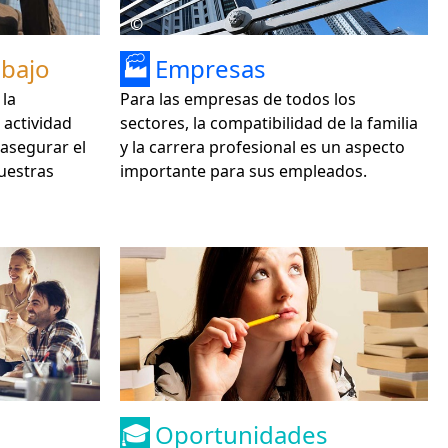
Nueva Región del Condado de
©
Vorpommern-Greifwald disponible
para descargar
abajo
Empresas
🏭
 la
Para las empresas de todos los
 actividad
sectores, la compatibilidad de la familia
 asegurar el
y la carrera profesional es un aspecto
uestras
importante para sus empleados.
Oportunidades
🎓